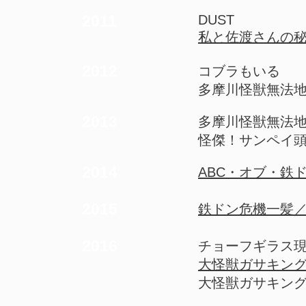
2011
DUST
私と佐渡さんの
2012
コブラもいる
多摩川怪獣無法
2013
多摩川怪獣無法地
怪傑！サンペイ
2014
ABC・オブ・鉄
2015
鉄ドン危機一髪／D
2016
チョーフギラス
大怪獣ガサキング
大怪獣ガサキングα 