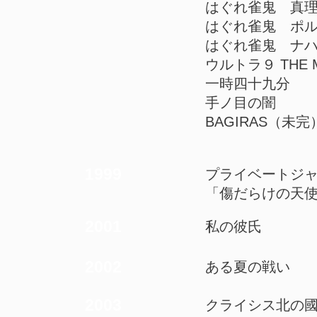
はぐれ雀鬼 真
はぐれ雀鬼 ポ
はぐれ雀鬼 ナ
ウルトラ９ THE 
一時四十九分
手ノ目の闇
BAGIRAS（未完
1999
プライベートジ
「傷だらけの天
2001
私の彼氏
2002
ある夏の戦い
2003
クライシス北の