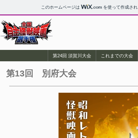
このホームページは
.com
を使って作成され
第24回 須賀川大会
これまでの大会
第13回 別府大会