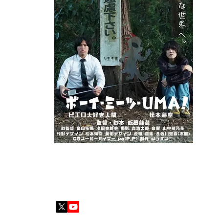
術デザ
照明：
谷川慈音
【あら
希。予
「ツチ
応募し
を着た
【監督
思い出
イスの
1日を
監督／飯田 龍蔵
(いいだ・りゅうぞう)
2006年生まれ。兵庫県出身。兵庫県立明石高校を卒業
イナーの松本海空に加え、自怪選で出会った多くの仲間
ー・オブ・ラヴ！』などがある。過去作品はYouTubeで