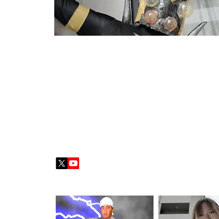
監督／關紅洋
(かんこうよう)
1995年生まれ。 UMA研究家中沢健氏のYouTubeチ
の他に「行け！ホープハート」シリーズなど（主宰YouT
ウルトラマン大怪獣図鑑」「ウルトラマンA大超獣図鑑」
ューも果たす。
【本編スチール・メイキングギャラリー】