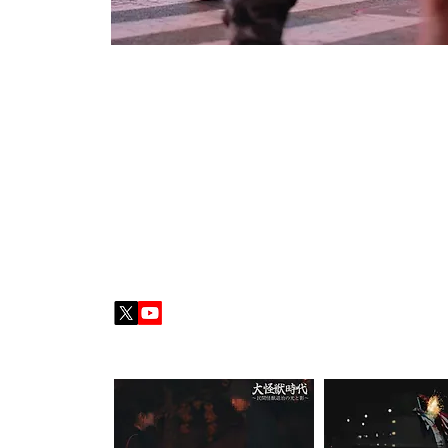
監督／田村 優太
(たむら・ゆうた)
1992年生まれ。千葉県出身愛知県在住。基本的に愛知
youtubeにて公開中
【本編スチール・メイキングギャラリー】