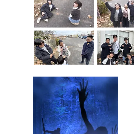
金
(2025
【キャ
【スタ
【スト
の黒い
ざ)｣