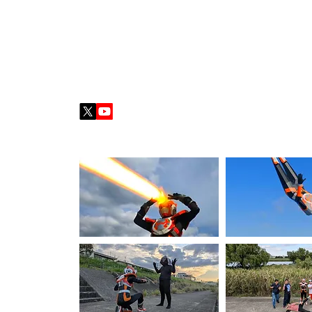
監督／びっくり麻婆
(びっくりまーぼー)
2002年生まれ。幼い頃は病弱で、自宅で療養する生活
のような大きく、強いヒーローに憧れを抱いた。現在は池
ゲ』(監督：中沢健)、『行け！ホープハート』シリーズ、
【本編スチール・メイキングギャラリー】