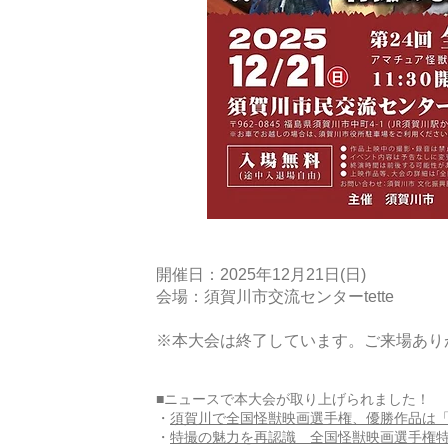
開催日：2025年12月21日(日)
​会場：須賀川市交流センターtette
​※本大会は終了しています。ご来場あ
■ニュースで本大会が取り上げられました！
・
須賀川で全国怪獣映画選手権、優勝作品は「
・
特撮の魅力を再認識 全国怪獣映画選手権