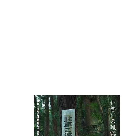
[本編映像]
ボ
(2025
【キャ
【スタ