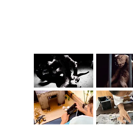
監督／三枝 周愉
(さえぐさ・しゅうゆ)
2012年生まれ。埼玉県生まれ群馬県育ち。特撮好きな
「【
猿人
】の続編を作りたい」という気持ちから、今年
ようと考えた。《冒頭編》は７月。そして、《前編》は
ジオラマで作ってみよう！」とジオラマ制作に初挑戦。
る。
【本編スチール・メイキングギャラリー】