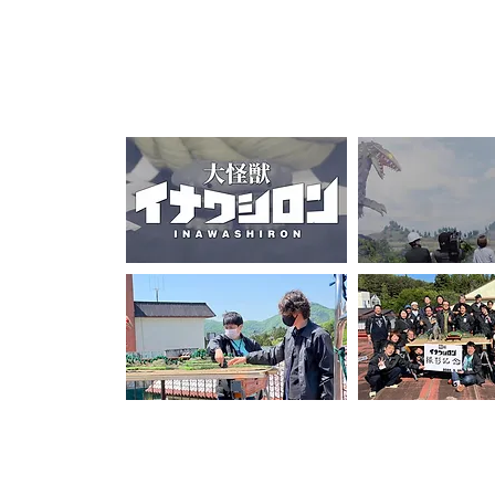
監督／喜井 竜児
(きい・りゅうじ)
喜井竜児（きいりゅうじ）1964年愛知県名古屋市生ま
怪獣ワニゴン対地底怪獣ガマロン」「突撃！アーマージ
【本編スチール・メイキングギャラリー】
【動画ギャラリー】