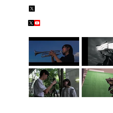
回全国自主怪獣映画選手権米子大会2023
では『
OVER!!!
【銀幕組 公式】
【本編スチール・メイキングギャラリー】
【動画ギャラリー】