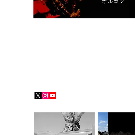
監督／林 星太
(はやし・せいた)
2010年6月30日 茨城県つくば市在住 出身県 神奈川県
【本編スチール・メイキングギャラリー】