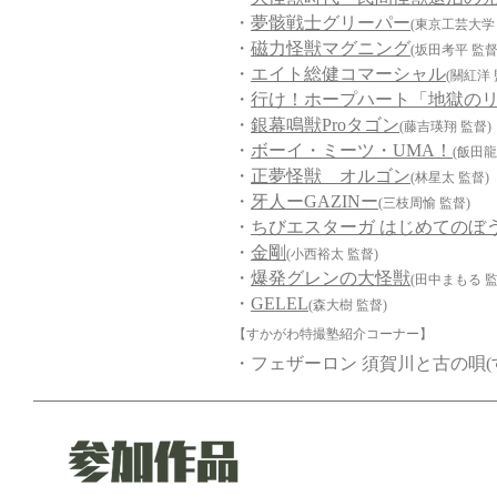
・
夢骸戦士グリーパー
(東京工芸大学
・
磁力怪獣マグニング
(坂田考平 監督
・
エイト総健コマーシャル
(關紅洋 
・
行け！ホープハート「地獄の
・
銀幕鳴獣Proタゴン
(藤吉瑛翔 監督)
・
ボーイ・ミーツ・UMA！
(飯田龍
・
正夢怪獣 オルゴン
(林星太 監督)
・
牙人ーGAZINー
(三枝周愉 監督)
・
ちびエスターガ はじめてのぼ
・
金剛
(小西裕太 監督)
・
爆発グレンの大怪獣
(田中まもる 監
・
GELEL
(森大樹 監督)
【すかがわ特撮塾紹介コーナー】
・フェザーロン 須賀川と古の唄(す