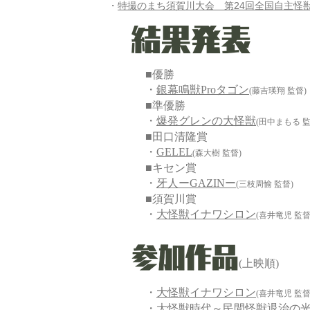
・
特撮のまち須賀川大会 第24回全国自主怪
■優勝
・
銀幕鳴獣Proタゴン
(藤吉瑛翔 監督)
■準優勝
・
爆発グレンの大怪獣
(田中まもる 監
■田口清隆賞
・
GELEL
(森大樹 監督)
■キセン賞
・
牙人ーGAZINー
(三枝周愉 監督)
■須賀川賞
・
大怪獣イナワシロン
(喜井竜児 監督
​(上映順)
・
大怪獣イナワシロン
(喜井竜児 監督
・
大怪獣時代～民間怪獣退治の