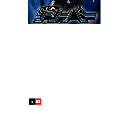
されて
悪夢か
となる
【監督
ってく
この作
ました
い思い
制作／東京工芸大学 特撮研究部
(とうきょうこうげ
東京工芸大学の学生約40名所属のサークル。「特撮を見
名義として活動していたが、2024年の代替わりの際に「
2023
」に『
機甲兵団ビクトレイダーズ ドルガ撃滅せよ
優勝を狙う。現在、新企画を鋭意製作中。
監督／栗原 陽大
(くりはら・はるき)
2004年4月20日 東京都出身。幼い頃から特撮、主に
とによって映像制作に興味を示す。2023年、東京工芸
すかがわ特撮塾の応援スタッフとして参加し特撮制作に情
進行する。
【本編スチール・メイキングギャラリー】