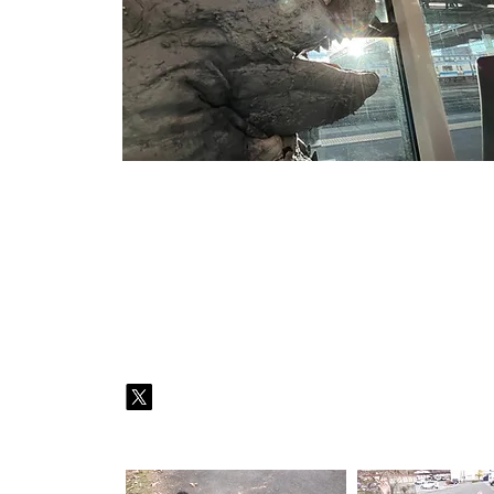
監督／近内翔太
(こんない・しょうた)
2008年生まれ。福島県須賀川市出身。須賀川市主催の
す
卒業後初監督作品「福島県獣」を制作。また卒業後も主
【本編スチール・メイキングギャラリー】