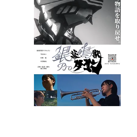
銀
(2025
【キャ
【スタ
【スト
は、鮮
『鯨幕
自分の
【監督
れた、
ました
す。観
たら幸
監督／藤吉瑛翔
(ふじよし・あきと)
2005年生まれ。福岡県福岡市出身。修猷館高校映画制作部にて自主
(2022)『カイジﾕウ：SSS』(2023)等を制作。20
組』を発足。 高校生のためのeiga world cup2021