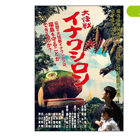
大
(2022
【キャ
【スタ
ト／楽
【スト
して大
石の中
ゴン。
【企画
館のご
した。
味を持
で集ま
す。作
撮』と