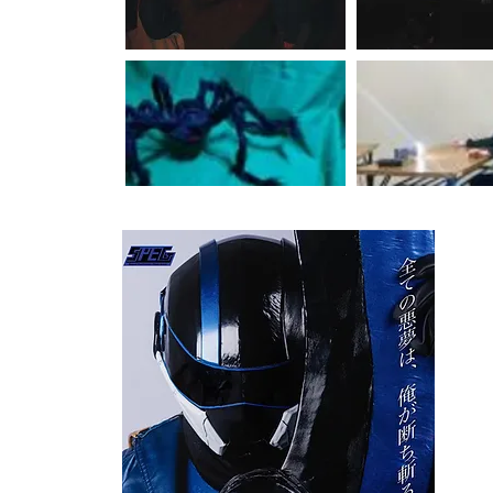
夢
(2025
【キャ
和樹／
【スタ
プロデ
藤悠人
誉
／
記
【スト